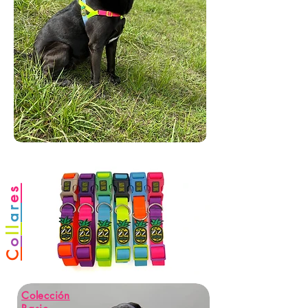
es
ar
ll
o
C
Colección