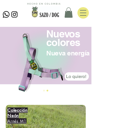
HECHO EN COLOMBIA
Nuevos
colores
Nueva energía
Lo quiero!
Colección
Neón
Arnés M1