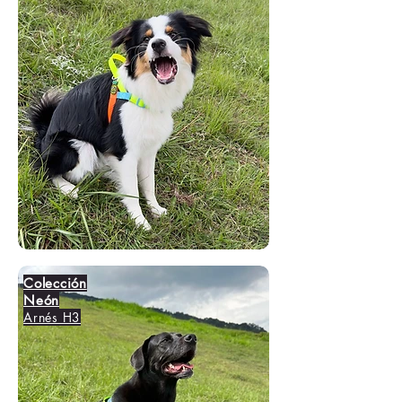
Colección
Neón
Arnés H3