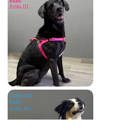
Basic
Arnés H1
Colección
Basic
Arnés M2