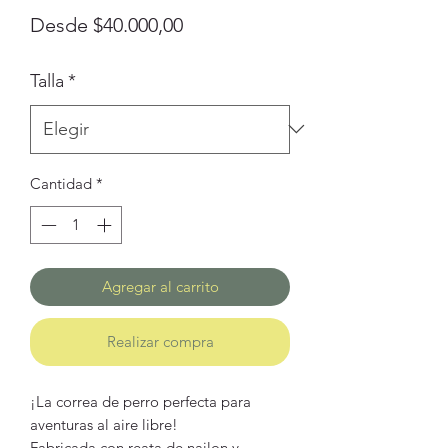
Precio
Desde
$40.000,00
de
Talla
*
oferta
Cantidad
*
Agregar al carrito
Realizar compra
¡La correa de perro perfecta para
aventuras al aire libre!
Fabricada con reata de nailon y