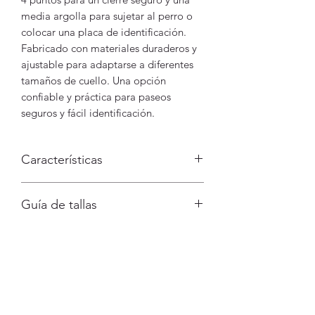
media argolla para sujetar al perro o
colocar una placa de identificación.
Fabricado con materiales duraderos y
ajustable para adaptarse a diferentes
tamaños de cuello. Una opción
confiable y práctica para paseos
seguros y fácil identificación.
Características
Hebilla de 4 puntos para mayor
Guía de tallas
seguridad
Fabricado en nailon suave y muy
Medida del perimetro del cuello de tu
resistente
perro
Media argolla metálica
XS -
23-33cm / Reata de 2.0cm
Totalmente ajustable con regulador
S -
30-43cm / Reata de 2.0cm
Diseño duradero y resistente para
Menú
M -
39-56cm / Reata de 2.5cm
un uso prolongado
L -
52 - 77cm / Reata de 2.5cm
Arneses