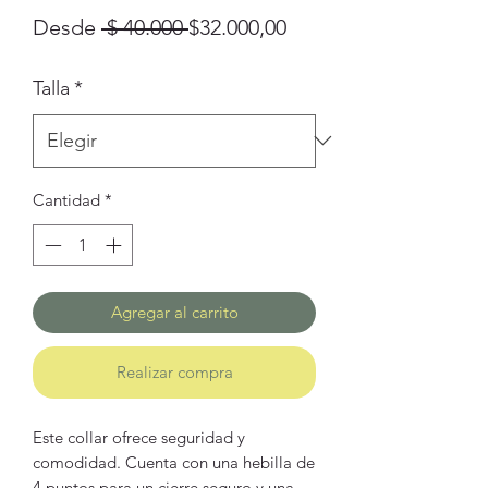
Precio
Precio
Desde
 $ 40.000 
$32.000,00
de
Talla
*
oferta
Cantidad
*
Agregar al carrito
Realizar compra
Este collar ofrece seguridad y
comodidad. Cuenta con una hebilla de
4 puntos para un cierre seguro y una