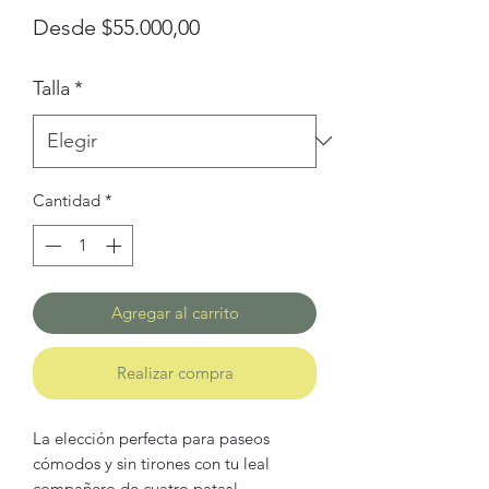
Precio
Desde
$55.000,00
de
Talla
*
oferta
Cantidad
*
Agregar al carrito
Realizar compra
La elección perfecta para paseos
cómodos y sin tirones con tu leal
compañero de cuatro patas!