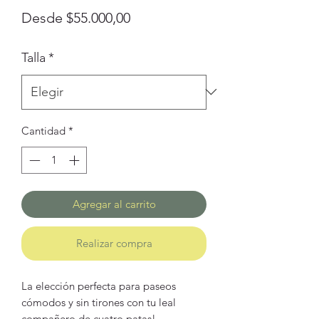
Precio
Desde
$55.000,00
de
Talla
*
oferta
Cantidad
*
Agregar al carrito
Realizar compra
La elección perfecta para paseos
cómodos y sin tirones con tu leal
compañero de cuatro patas!