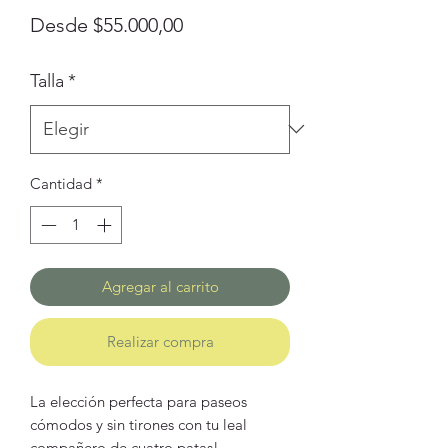
Precio
Desde
$55.000,00
de
Talla
*
oferta
Cantidad
*
Agregar al carrito
Realizar compra
La elección perfecta para paseos
cómodos y sin tirones con tu leal
compañero de cuatro patas!